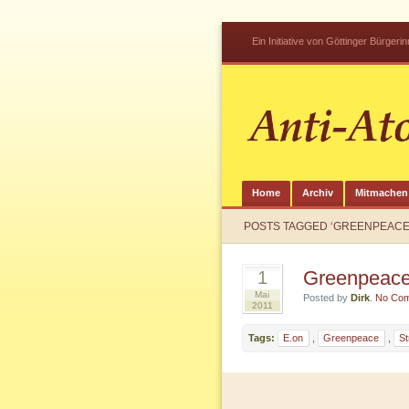
Ein Initiative von Göttinger Bürger
Home
Archiv
Mitmachen
POSTS TAGGED ‘GREENPEACE
Greenpeace
1
Mai
Posted by
Dirk
.
No Co
2011
Tags:
E.on
,
Greenpeace
,
S