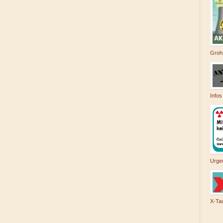
Groh
Infos
Urge
X-Ta