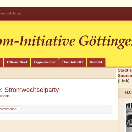
innen und Bürgern
Offener Brief
Oppenheimer
Über AAI-GÖ
Kontakt
Stadtr
’
Spuren
(Link)
: Stromwechselparty
FLU
mments
tromwechsel