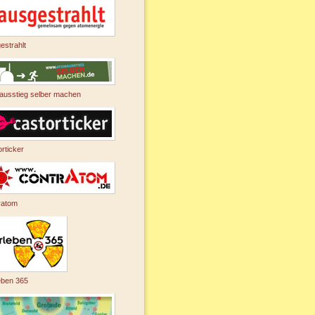
estrahlt
ausstieg selber machen
rticker
ratom
eben 365