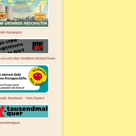
nde Kampagne
 von und über inhaftierte Aktivist*innen
wald: Atombank – Nein Danke!
usendmalquer