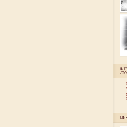
INT
AT
LIN