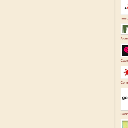
.ausg
Atom
Casto
Cont
Gorl