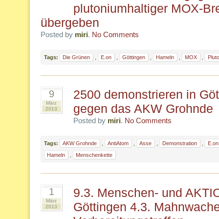
plutoniumhaltiger MOX-B
übergeben
Posted by
miri
.
No Comments
Tags:
Die Grünen
,
E.on
,
Göttingen
,
Hameln
,
MOX
,
Plut
2500 demonstrieren in Göt
9
März
gegen das AKW Grohnde
2013
Posted by
miri
.
No Comments
Tags:
AKW Grohnde
,
AntiAtom
,
Asse
,
Demonstration
,
E.on
Hameln
,
Menschenkette
9.3. Menschen- und AK
1
März
Göttingen 4.3. Mahnwach
2013