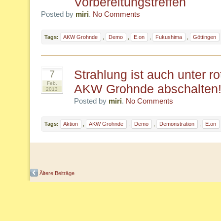
Vorbereitungstreffen
Posted by
miri
.
No Comments
Tags:
AKW Grohnde
,
Demo
,
E.on
,
Fukushima
,
Göttingen
Strahlung ist auch unter ro
7
Feb.
AKW Grohnde abschalten
2013
Posted by
miri
.
No Comments
Tags:
Aktion
,
AKW Grohnde
,
Demo
,
Demonstration
,
E.on
Ältere Beiträge