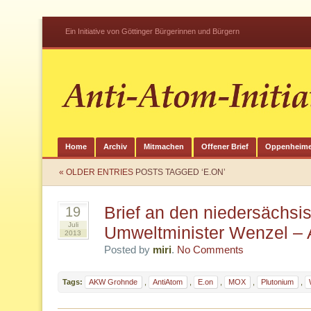
Ein Initiative von Göttinger Bürgerinnen und Bürgern
Home
Archiv
Mitmachen
Offener Brief
Oppenheime
« OLDER ENTRIES
POSTS TAGGED ‘E.ON’
Brief an den niedersächsi
19
Juli
Umweltminister Wenzel – A
2013
Posted by
miri
.
No Comments
Tags:
AKW Grohnde
,
AntiAtom
,
E.on
,
MOX
,
Plutonium
,