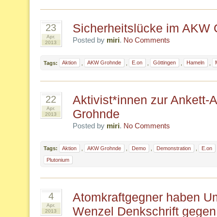
Sicherheitslücke im AKW
23
Apr.
Posted by
miri
.
No Comments
2013
Tags:
Aktion
,
AKW Grohnde
,
E.on
,
Göttingen
,
Hameln
,
Aktivist*innen zur Ankett
22
Apr.
Grohnde
2013
Posted by
miri
.
No Comments
Tags:
Aktion
,
AKW Grohnde
,
Demo
,
Demonstration
,
E.on
Plutonium
Atomkraftgegner haben Um
4
Apr.
Wenzel Denkschrift gegen
2013