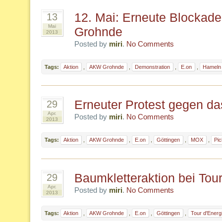
12. Mai: Erneute Blocka
13
Mai
Grohnde
2013
Posted by
miri
.
No Comments
Tags:
Aktion
,
AKW Grohnde
,
Demonstration
,
E.on
,
Hameln
Erneuter Protest gegen 
29
Apr.
Posted by
miri
.
No Comments
2013
Tags:
Aktion
,
AKW Grohnde
,
E.on
,
Göttingen
,
MOX
,
Pic
Baumkletteraktion bei Tour
29
Apr.
Posted by
miri
.
No Comments
2013
Tags:
Aktion
,
AKW Grohnde
,
E.on
,
Göttingen
,
Tour d'Energ