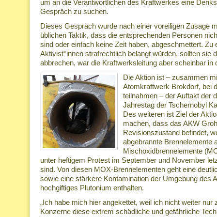
um an die Verantwortlichen des Kraftwerkes eine Denksc
Gespräch zu suchen.
Dieses Gespräch wurde nach einer voreiligen Zusage m
üblichen Taktik, dass die entsprechenden Personen nicht
sind oder einfach keine Zeit haben, abgeschmettert. Zu 
Aktivist*innen strafrechtlich belangt würden, sollten sie d
abbrechen, war die Kraftwerksleitung aber scheinbar in 
Die Aktion ist – zusammen mi
Atomkraftwerk Brokdorf, bei
teilnahmen – der Auftakt der 
Jahrestag der Tschernobyl K
Des weiteren ist Ziel der Akt
machen, dass das AKW Grohn
Revisionszustand befindet, w
abgebrannte Brennelemente 
Mischoxidbrennelemente (MO
unter heftigem Protest im September und November letz
sind. Von diesen MOX-Brennelementen geht eine deutlic
sowie eine stärkere Kontamination der Umgebung des A
hochgiftiges Plutonium enthalten.
„Ich habe mich hier angekettet, weil ich nicht weiter nu
Konzerne diese extrem schädliche und gefährliche Techn