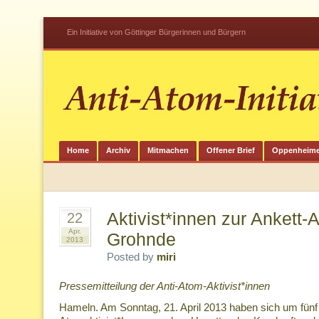
Ein Initiative von Göttinger Bürgerinnen und Bürgern
Home
Archiv
Mitmachen
Offener Brief
Oppenheime
Aktivist*innen zur Ankett
22
Apr.
Grohnde
2013
Posted by
miri
Pressemitteilung der Anti-Atom-Aktivist*innen
Hameln. Am Sonntag, 21. April 2013 haben sich um fünf 