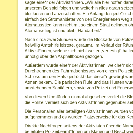
sagte eine*r der Aktivist*Innen. „Wir alle hier hoffen d
unserem Beispiel folgen und weiterhin alles daran setz
blockieren und abzuschaffen. Ein Anfang den jede*r sc
einfach den Stromanbieter von den Energieriesen weg 
Atomausstieg kann nicht mit so einem Staat gelingen oh
Atomausstieg ist und bleibt Handarbeit.“
Nach circa zwei Stunden wurde die Blockade von Poliz
freiwillig Amtshilfe leistete, geräumt. Im Verlauf der R
Aktivist*innen, welche sich nicht weiter „verfestigt“ hatt
unnötig über den Asphaltboden gezogen.
Außerdem wurde eine*r der Aktivist*innen, welche*r sich
Durchtrennen des Fahrradschlosses von einem Polizei
Schloss um den Hals gedrückt das diese*r gewürgt wu
Atmen bekam. Die panischen Rufe und das Husten wu
umstehenden Sanitätern, sowie von Polizei und Feuerweh
Von diesen Umständen einmal abgesehen verlief die Bloc
die Polizei verhielt sich den Aktivist*Innen gegenüber se
Die Personalien aller beteiligten Aktivist*Innen wurden 
aufgenommen und es wurden Platzverweise für das Kernk
Direkte Nachfragen seitens der Aktivisten über die N
beteiligten Polizeibeamt*Innen um Klagen und Beschwe