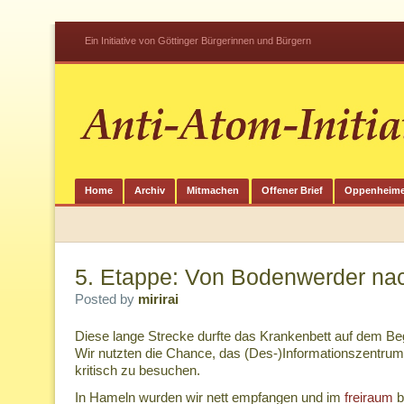
Ein Initiative von Göttinger Bürgerinnen und Bürgern
Home
Archiv
Mitmachen
Offener Brief
Oppenheime
5. Etappe: Von Bodenwerder na
Posted by
mirirai
Diese lange Strecke durfte das Krankenbett auf dem Beg
Wir nutzten die Chance, das (Des-)Informationszent
kritisch zu besuchen.
In Hameln wurden wir nett empfangen und im
freiraum
b