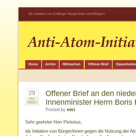
Ein Initiative von Göttinger Bürgerinnen und Bürgern
Home
Archiv
Mitmachen
Offener Brief
Oppenheime
Offener Brief an den nied
29
Mai
Innenminister Herrn Boris 
2013
Posted by
miri
Sehr geehrter Herr Pistorius,
als Initiative von Bürger/innen gegen die Nutzung der At