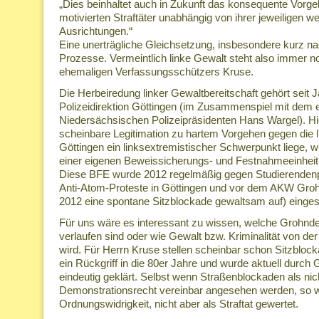
„Dies beinhaltet auch in Zukunft das konsequente Vorgeh
motivierten Straftäter unabhängig von ihrer jeweiligen w
Ausrichtungen.“
Eine unerträgliche Gleichsetzung, insbesondere kurz 
Prozesse. Vermeintlich linke Gewalt steht also immer 
ehemaligen Verfassungsschützers Kruse.
Die Herbeiredung linker Gewaltbereitschaft gehört seit Ja
Polizeidirektion Göttingen (im Zusammenspiel mit dem
Niedersächsischen Polizeipräsidenten Hans Wargel). Hie
scheinbare Legitimation zu hartem Vorgehen gegen die l
Göttingen ein linksextremistischer Schwerpunkt liege, w
einer eigenen Beweissicherungs- und Festnahmeeinheit 
Diese BFE wurde 2012 regelmäßig gegen Studierenden
Anti-Atom-Proteste in Göttingen und vor dem AKW Grohn
2012 eine spontane Sitzblockade gewaltsam auf) einges
Für uns wäre es interessant zu wissen, welche Grohnde-P
verlaufen sind oder wie Gewalt bzw. Kriminalität von der 
wird. Für Herrn Kruse stellen scheinbar schon Sitzblocka
ein Rückgriff in die 80er Jahre und wurde aktuell durch 
eindeutig geklärt. Selbst wenn Straßenblockaden als ni
Demonstrationsrecht vereinbar angesehen werden, so we
Ordnungswidrigkeit, nicht aber als Straftat gewertet.