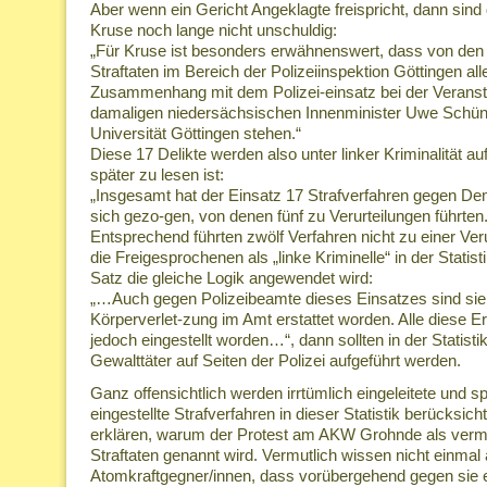
Aber wenn ein Gericht Angeklagte freispricht, dann sind
Kruse noch lange nicht unschuldig:
„Für Kruse ist besonders erwähnenswert, dass von den 
Straftaten im Bereich der Polizeiinspektion Göttingen all
Zusammenhang mit dem Polizei-einsatz bei der Verans
damaligen niedersächsischen Innenminister Uwe Schün
Universität Göttingen stehen.“
Diese 17 Delikte werden also unter linker Kriminalität au
später zu lesen ist:
„Insgesamt hat der Einsatz 17 Strafverfahren gegen De
sich gezo-gen, von denen fünf zu Verurteilungen führten.
Entsprechend führten zwölf Verfahren nicht zu einer Ver
die Freigesprochenen als „linke Kriminelle“ in der Statis
Satz die gleiche Logik angewendet wird:
„…Auch gegen Polizeibeamte dieses Einsatzes sind si
Körperverlet-zung im Amt erstattet worden. Alle diese E
jedoch eingestellt worden…“, dann sollten in der Statist
Gewalttäter auf Seiten der Polizei aufgeführt werden.
Ganz offensichtlich werden irrtümlich eingeleitete und s
eingestellte Strafverfahren in dieser Statistik berücksicht
erklären, warum der Protest am AKW Grohnde als verm
Straftaten genannt wird. Vermutlich wissen nicht einmal 
Atomkraftgegner/innen, dass vorübergehend gegen sie e