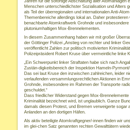
Jahren für die sofortige Abschaltung aller Atomanlagen e
Menschen unterschiedlichster Sozialisation und Alters g
als Teil der überregionalen und internationalen Anti-At
Themenbereiche allerdings lokal an. Daher protestieren 
benachbarte Atomkraftwerk Grohnde und insbesondere 
plutoniumhaltigen Mox-Brennelementen.
In diesem Zusammenhang haben wir mit großer Überras
der Göttinger Polizei „Anstieg von rechter und linker Gew
veröffentlicht Zahlen zur politisch motivierten Kriminalitä
Polizeipräsident Robert Kruse über vermeintliche linke Kr
„Ein Schwerpunkt linker Straftaten habe sich nach Anga
Zustän-digkeitsbereich der Inspektion Hameln-Pyrmont
Das sei laut Kruse den inzwischen zahlreichen, leider ni
verlaufenden versammlungsrechtlichen Aktionen in Em
Grohnde, insbesondere im Rahmen der Transporte radio
geschuldet.“
Dass friedlicher Widerstand gegen Mox-Brennelemente v
Kriminalität bezeichnet wird, ist unglaublich. Ganze Bun
damals diesen Protest, und Bremen verweigerte sogar 
Anlanden an den dortigen Häfen.
Als aktiv beteiligte Atomkraftgegner/-innen finden wir un
im glei-chen Satz genannten rechten Gewalttätern wiede