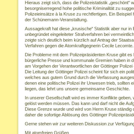
Hieraus zeigt sich, dass die Polizeistatistik „geschönt“ 
besorgniserregend hohe politische Kriminalität zu sugge
Polizeieinsätze à la Kruse zu rechtfertigen. Ein Beispiel 
der Schünemann-Veranstaltung.
Aussagekraft hat diese „krusische“ Statistik aber nur i
unbegründet eingeleiteter Strafverfahren bei vermeintlic
zeigte sich deutlich beim kürzlich auf Antrag der Staatsa
Verfahren gegen die Atomkraftgegnerin Cecile Lecomte.
Die Probleme mit dem Polizeipräsidenten Kruse gibt es 
bürgerliche Presse und kommunale Gremien haben in der
am Vorgehen der Verantwortlichen der Göttinger Polizei
Die Leitung der Göttinger Polizei scheint für sich ein p
welches aus gutem Grund durch die Verfassung ausgesch
denen eine politische Polizei ihr Unwesen trieb, sollten e
liegen, das lehrt uns unsere gemeinsame Geschichte.
In unserer Gesellschaft wird es immer Konflikte geben, 
gelöst werden müssen. Das kann und darf nicht die Aufg
Diese Grenze wurde und wird von Herrn Kruse ständig 
daher die sofortige Ablösung des Göttinger Polizeipräsid
Gerne stehen wir zur weiteren Diskussion zur Verfügun
Mit atomfreien Grüßen