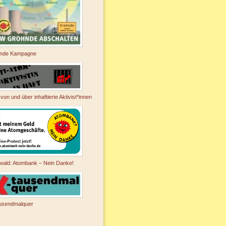
nde Kampagne
 von und über inhaftierte Aktivist*innen
wald: Atombank – Nein Danke!
usendmalquer