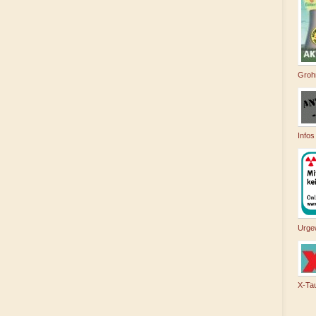
Groh
Infos
Urge
X-Ta