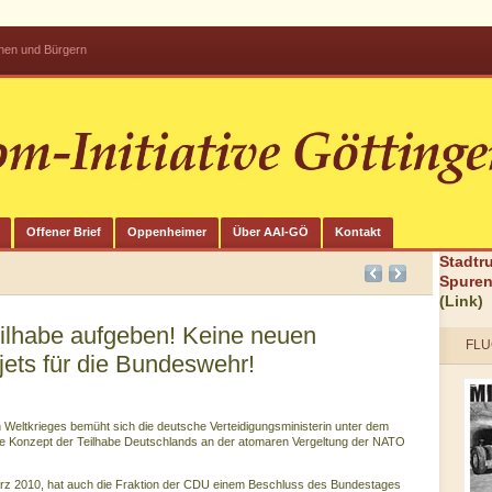
innen und Bürgern
Offener Brief
Oppenheimer
Über AAI-GÖ
Kontakt
Stadtr
Spuren
(Link)
ilhabe aufgeben! Keine neuen
FLU
ets für die Bundeswehr!
Weltkrieges bemüht sich die deutsche Verteidigungsministerin unter dem
te Konzept der Teilhabe Deutschlands an der atomaren Vergeltung der NATO
rz 2010, hat auch die Fraktion der CDU einem Beschluss des Bundestages