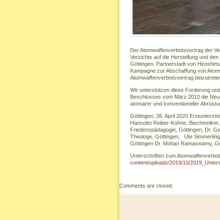
Der Atomwaffenverbotsvertrag der Ver
Verzichts auf die Herstellung und den
Göttingen, Partnerstadt von Hiroshima
Kampagne zur Abschaffung von Atomw
Atomwaffenverbotsvertrag beizutrete
Wir unterstützen diese Forderung un
Beschlusses vom März 2010 die Neube
atomarer und konventioneller Abrüstu
Göttingen, 26. April 2020 Erstunterzei
Hansotto Reiber-Kühne, Biochemiker, 
Friedenspädagogin, Göttingen, Dr. Ger
Theologe, Göttingen, Ute Simmerling,
Göttingen Dr. Mohan Ramaswamy, Gött
Unterschriften zum Atomwaffenverbo
content/uploads/2019/10/2019_Untersc
Comments are closed.