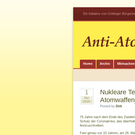
Ein Initiative von Göttinger Bürger
Home
Archiv
Mitmachen
Nukleare Te
1
Mai
Atomwaffenj
2020
Posted by
Dirk
75 Jahre nach dem Ende des Zweiten 
Schutz der Coronakrise, das überhol
festzuschreiben.
Fast genau vor 10 Jahren, am 26. Mä