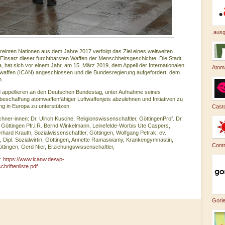
.ausg
einten Nationen aus dem Jahre 2017 verfolgt das Ziel eines weltweiten
 Einsatz dieser furchtbarsten Waffen der Menschheitsgeschichte. Die Stadt
, hat sich vor einem Jahr, am 15. März 2019, dem Appell der Internationalen
Atom
affen (ICAN) angeschlossen und die Bundesregierung aufgefordert, dem
n.
d appellieren an den Deutschen Bundestag, unter Aufnahme seines
schaffung atomwaffenfähiger Luftwaffenjets abzulehnen und Initiativen zu
ng in Europa zu unterstützen.
Casto
chner-innen: Dr. Ulrich Kusche, Religionswissenschaftler, GöttingenProf. Dr.
Göttingen Pfr.i.R. Bernd Winkelmann, Leinefelde-Worbis Ute Caspers,
hard Krauth, Sozialwissenschaftler, Göttingen, Wolfgang Petrak, ev.
 Dipl. Sozialwirtin, Göttingen, Annette Ramaswamy, Krankengymnastin,
Cont
ingen, Gerd Nier, Erziehungswissenschaftler,
t:
https://www.icanw.de/wp-
hriftenliste.pdf
Gorl