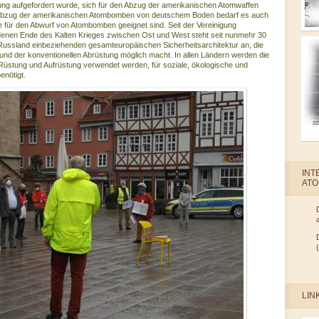
ung aufgefordert wurde, sich für den Abzug der amerikanischen Atomwaffen
 Abzug der amerikanischen Atombomben von deutschem Boden bedarf es auch
 für den Abwurf von Atombomben geeignet sind. Seit der Vereinigung
enen Ende des Kalten Krieges zwischen Ost und West steht seit nunmehr 30
Russland einbeziehenden gesamteuropäischen Sicherheitsarchitektur an, die
und der konventionellen Abrüstung möglich macht. In allen Ländern werden die
ür Rüstung und Aufrüstung verwendet werden, für soziale, ökologische und
enötigt.
INT
AT
LIN