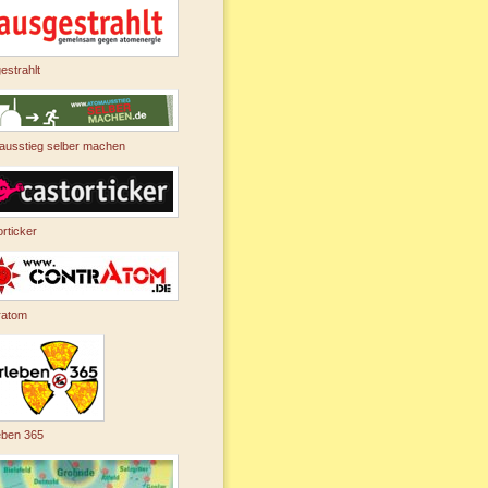
estrahlt
ausstieg selber machen
rticker
ratom
eben 365