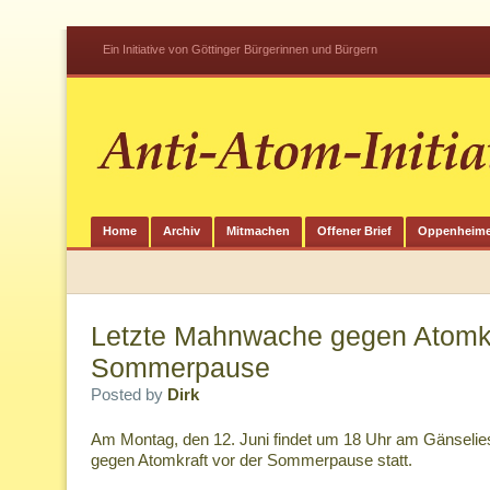
Ein Initiative von Göttinger Bürgerinnen und Bürgern
Home
Archiv
Mitmachen
Offener Brief
Oppenheime
Letzte Mahnwache gegen Atomkr
Sommerpause
Posted by
Dirk
Am Montag, den 12. Juni findet um 18 Uhr am Gänselie
gegen Atomkraft vor der Sommerpause statt.