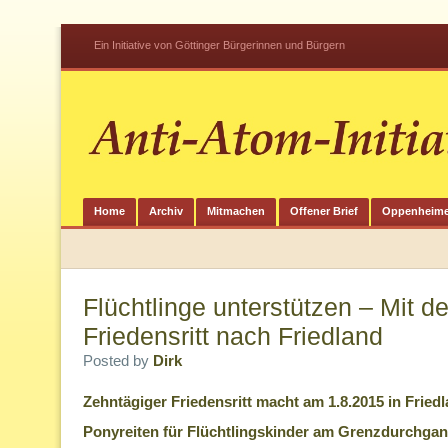
Ein Initiative von Göttinger Bürgerinnen und Bürgern
Home
Archiv
Mitmachen
Offener Brief
Oppenheime
Flüchtlinge unterstützen – Mit
Friedensritt nach Friedland
Posted by
Dirk
Zehntägiger Friedensritt macht am 1.8.2015 in Friedl
Ponyreiten für Flüchtlingskinder am Grenzdurchgan