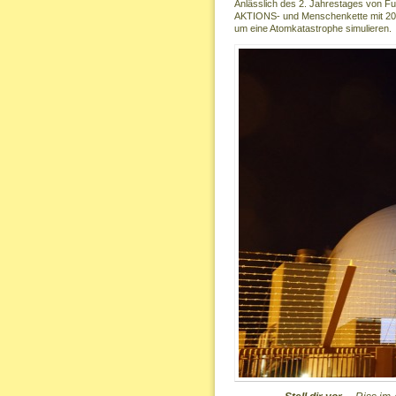
Anlässlich des 2. Jahrestages von F
AKTIONS- und Menschenkette mit 20
um eine Atomkatastrophe simulieren.