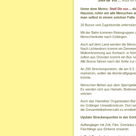
Stell dir vor…
Riss im 
Unter dem Motto:
Stell Dir vor…
di
Haustür, rufen wir alle Menschen a
man selbst in einem solchen Falle 
20 Busse und Zugreisende unterstütz
Mit der Bahn kommen Reisegruppen a
Menschenkette nach Göttingen.
Auch auf dem Land werden die Mensc
Nach Lichtenborn kommt ein Demeter
Müllverbrennung aus Korbach, in Nör
selbst aus Dresden kommt ein Bus na
Alle Busse fahren nach der Kette zu
An 200 Streckenpunkten, die am 9.3.
markieren, wollen die Atomkraftgegn
könnte.
Menschen fliehen aus dem Sperrgebi
Es werden sich aus Hameln, Bodenwer
setzten.
Auch das Hamelner Organistaion-Bür
ins Göttinger Umweltzentrum. Dort 
die Gesamtteilnehmerzahl zu ermittel
Update Streckenpunkte in der Göt
Auffanglager mit Zelt, Film, Getränk
Flüchtlinge aus Einbeck erwartet.