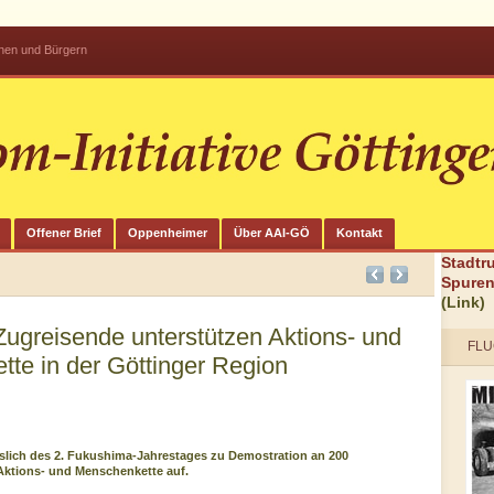
innen und Bürgern
Offener Brief
Oppenheimer
Über AAI-GÖ
Kontakt
Stadtr
Spuren
(Link)
ugreisende unterstützen Aktions- und
FLU
te in der Göttinger Region
slich des 2. Fukushima-Jahrestages zu Demostration an 200
Aktions- und Menschenkette auf.