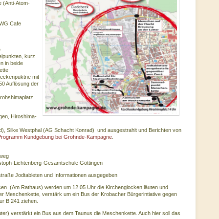
 (Anti-Atom-
 (WG Cafe
e
lpunkten, kurz
n in beide
ette
reckenpuktne mit
50 Auflösung der
irohshimaplatz
gen, Hiroshima-
od), Silke Westphal (AG Schacht Konrad) und ausgestrahlt und Berichten von
 Programm Kundgebung bei Grohnde-Kampagne
.
nweg
istoph-Lichtenberg-Gesamtschule Göttingen
straße Jodtableten und Informationen ausgegeben
en (Am Rathaus) werden um 12.05 Uhr die Kirchenglocken läuten und
er Meschenkette, verstärk um ein Bus der Krobacher Bürgerintiative gegen
ur B 241 ziehen.
uter) verstärkt ein Bus aus dem Taunus die Meschenkette. Auch hier soll das