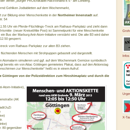
ch der Verein „Bürger PROErdkabel Harzvorland e.V.“ am Lohberg.
Bernd Gehlken Jodtabletten auf dem Wochenmarkt,
t zur Bildung einer Menschenkette in der
Northeimer Innenstadt
auf.
tr. 54
m 11.55 Uhr ein Pferde-Flüchtlings-Treck am Rathaus-Parkplatz und zieht dann
 Ortsmitte (neuer Kreisel/Alte Post) ist Sammelpunkt für eine Meschenkette
Groh
in Bus der Marburg Anti-Atom-Initiaitve verstärkt wird. Die alte B3 wird daher
12.50 gesperrt.
gstreck vom Rathaus-Parkplatz zur alten B3 ziehen.
. flüchtenden Menschen mit Strohpuppen gebastelt und dargestellt.
Infos
ein Atomalarm simulieren und ggf. auf dem Wochenmark Gemüse symbolisch
ngt bereits ein von Attac Göttingen gemietetes Plakat, dass auf den Aktionstag
enschirmen zur Menschenkette“ heißt es in einem Aufruf.
 Göttingen von der Polizeidirektion zum Hiroshimaplatz und durch die
i-Atom-Initiative),
.
Urge
senstraße (AK
adt/JuZi
)
ive)
X-Ta
r.
inke)
. 80 gegenüber