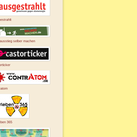
estrahlt
ausstieg selber machen
rticker
ratom
eben 365