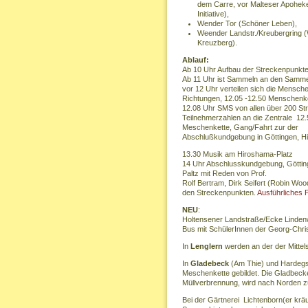
dem Carre, vor Malteser Apoheke
Initiative),
Wender Tor (Schöner Leben),
Weender Landstr./Kreubergring
Kreuzberg).
Ablauf:
Ab 10 Uhr Aufbau der Streckenpunkt
Ab 11 Uhr ist Sammeln an den Samme
vor 12 Uhr verteilen sich die Mensche
Richtungen, 12.05 -12.50 Menschenk
12.08 Uhr SMS von allen über 200 St
Teilnehmerzahlen an die Zentrale 12.
Meschenkette, Gang/Fahrt zur der
Abschlußkundgebung in Göttingen, H
13.30 Musik am Hiroshama-Platz
14 Uhr Abschlusskundgebung, Göttin
Paltz mit Reden von Prof.
Rolf Bertram, Dirk Seifert (Robin Wo
den Streckenpunkten.
Ausführliches
NEU
:
Holtensener Landstraße/Ecke Linde
Bus mit SchülerInnen der Georg-Chr
In
Lenglern
werden an der der Mittel
In
Gladebeck
(Am Thie) und Hardegs
Meschenkette gebildet. Die Gladbeck
Müllverbrennung, wird nach Norden z
Bei der Gärtnerei Lichtenborn(er krä