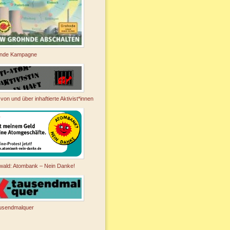
nde Kampagne
 von und über inhaftierte Aktivist*innen
wald: Atombank – Nein Danke!
usendmalquer