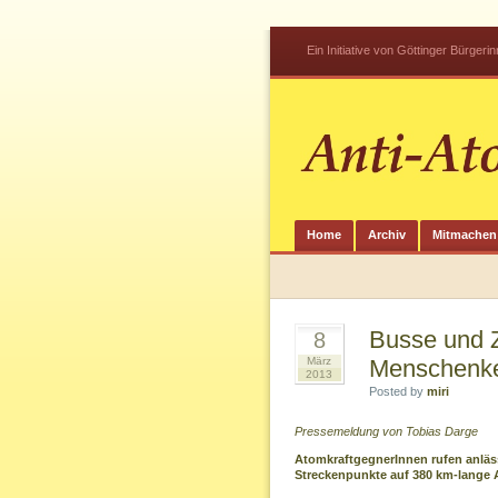
Ein Initiative von Göttinger Bürger
Home
Archiv
Mitmachen
Busse und Z
8
März
Menschenket
2013
Posted by
miri
Pressemeldung von Tobias Darge
AtomkraftgegnerInnen rufen anläs
Streckenpunkte auf 380 km-lange 