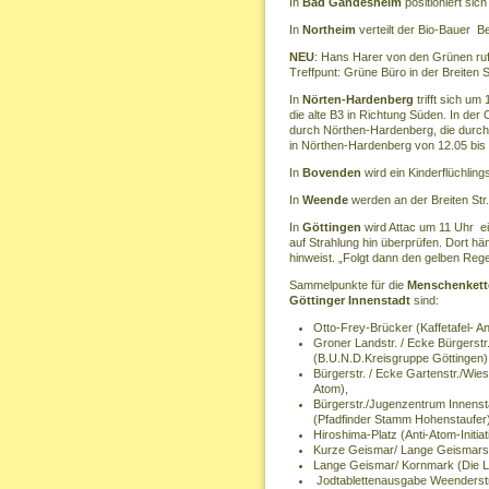
In
Bad Gandesheim
positioniert si
In
Northeim
verteilt der Bio-Bauer 
NEU
: Hans Harer von den Grünen ruf
Treffpunt: Grüne Büro in der Breiten S
In
Nörten-Hardenberg
trifft sich u
die alte B3 in Richtung Süden. In der
durch Nörthen-Hardenberg, die durch e
in Nörthen-Hardenberg von 12.05 bis 
In
Bovenden
wird ein Kinderflüchlin
In
Weende
werden an der Breiten Str
In
Göttingen
wird Attac um 11 Uhr 
auf Strahlung hin überprüfen. Dort hä
hinweist. „Folgt dann den gelben Reg
Sammelpunkte für die
Menschenkette
Göttinger Innenstadt
sind:
Otto-Frey-Brücker (Kaffetafel- Ant
Groner Landstr. / Ecke Bürgerstr
(B.U.N.D.Kreisgruppe Göttingen)
Bürgerstr. / Ecke Gartenstr./Wie
Atom),
Bürgerstr./Jugenzentrum Innenst
(Pfadfinder Stamm Hohenstaufer
Hiroshima-Platz (Anti-Atom-Initiat
Kurze Geismar/ Lange Geismarst
Lange Geismar/ Kornmark (Die L
Jodtablettenausgabe Weenderstr