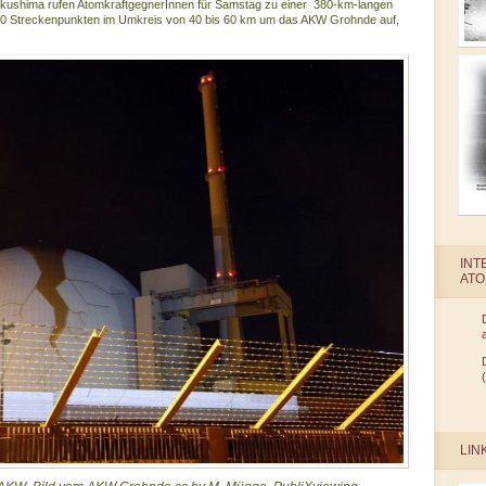
ukushima rufen AtomkraftgegnerInnen für Samstag zu einer 380-km-langen
0 Streckenpunkten im Umkreis von 40 bis 60 km um das AKW Grohnde auf,
INT
AT
LIN