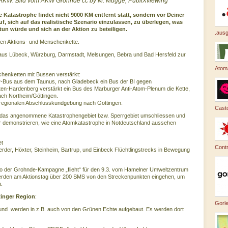
AKW. Bild vom AKW Grohnde cc by M. Mügge, PubliXviewing
e Katastrophe findet nicht 9000 KM entfernt statt, sondern vor Deiner
uf, sich auf das realistische Szenario einzulassen, zu überlegen, was
tun würde und sich an der Aktion zu beteiligen.
.ausg
en Aktions- und Menschenkette.
us Lübeck, Würzburg, Darmstadt, Melsungen, Bebra und Bad Hersfeld zur
Atom
henketten mit Bussen verstärkt:
-Bus aus dem Taunus, nach Gladebeck ein Bus der BI gegen
ten-Hardenberg verstärkt ein Bus des Marburger Anti-Atom-Plenum die Kette,
ch Northeim/Göttingen.
r regionalen Abschlusskundgebung nach Göttingen.
Casto
 das angenommene Katastrophengebiet bzw. Sperrgebiet um­schliessen und
er demonstrieren, wie eine Atomkatastrophe in Notdeutschland aussehen
et
Cont
der, Höxter, Steinheim, Bartrup, und Einbeck Flüchtlingstrecks in Bewegung
o der Grohnde-Kampagne „flieht“ für den 9.3. vom Hamelner Umweltzentrum
werden am Aktionstag über 200 SMS von den Streckenpunkten eingehen, um
n.
tinger Region
:
Gorl
e und werden in z.B. auch von den Grünen Echte aufgebaut. Es werden dort