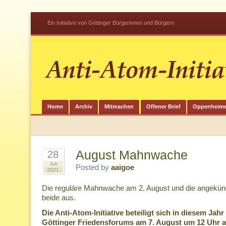
Ein Initiative von Göttinger Bürgerinnen und Bürgern
Home
Archiv
Mitmachen
Offener Brief
Oppenheime
August Mahnwache
28
Juli
Posted by
aaigoe
2021
Die reguläre Mahnwache am 2. August und die angekündi
beide aus.
Die Anti-Atom-Initiative beteiligt sich in diesem Ja
Göttinger Friedensforums am 7. August um 12 Uhr 