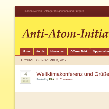
Ein Initiative von Göttinger Bürgerinnen und Bürgern
Home
Archiv
Mitmachen
Offener Brief
Oppenheime
ARCHIVE FOR NOVEMBER, 2017
Weltklimakonferenz und Grüß
4
Nov.
Posted by
Dirk
.
No Comments
2017